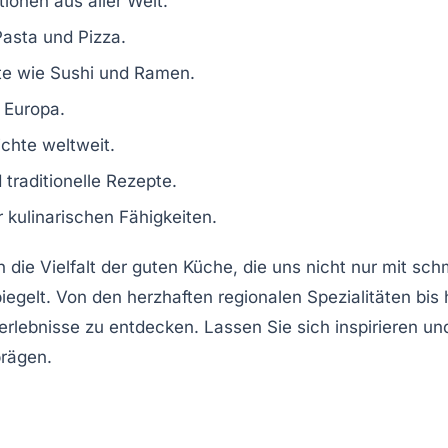
tionen
aus aller Welt.
asta und Pizza.
te
wie Sushi und Ramen.
 Europa.
ichte
weltweit.
d
traditionelle Rezepte
.
r
kulinarischen Fähigkeiten
.
h die
Vielfalt der guten Küche
, die uns nicht nur mit sc
iegelt. Von den herzhaften
regionalen Spezialitäten
bis 
rlebnisse
zu entdecken. Lassen Sie sich inspirieren un
prägen.