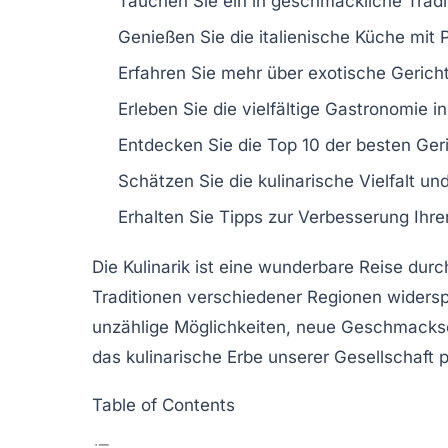
Tauchen Sie ein in
geschmackliche Tradi
Genießen Sie die
italienische Küche
mit P
Erfahren Sie mehr über
exotische Gerich
Erleben Sie die
vielfältige Gastronomie
in
Entdecken Sie die
Top 10 der besten Ger
Schätzen Sie die
kulinarische Vielfalt
un
Erhalten Sie Tipps zur
Verbesserung
Ihre
Die
Kulinarik
ist eine wunderbare Reise durc
Traditionen verschiedener Regionen widersp
unzählige Möglichkeiten, neue
Geschmackse
das kulinarische Erbe unserer Gesellschaft 
Table of Contents