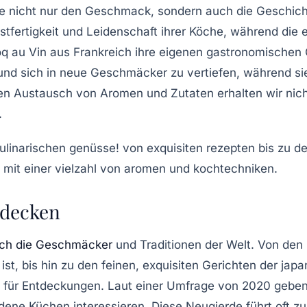
ie nicht nur den Geschmack, sondern auch die
Geschich
nstfertigkeit und Leidenschaft ihrer Köche, während die
q au Vin
aus Frankreich ihre eigenen gastronomischen G
nd sich in neue Geschmäcker zu vertiefen, während sie 
 den Austausch von
Aromen
und
Zutaten
erhalten wir nic
.
ntdecken
ch die Geschmäcker
und Traditionen der Welt. Von den
st, bis hin zu den feinen, exquisiten Gerichten der
japa
ten für Entdeckungen. Laut einer Umfrage von 2020 geb
dene Küchen interessieren. Diese Neugierde führt oft zu 