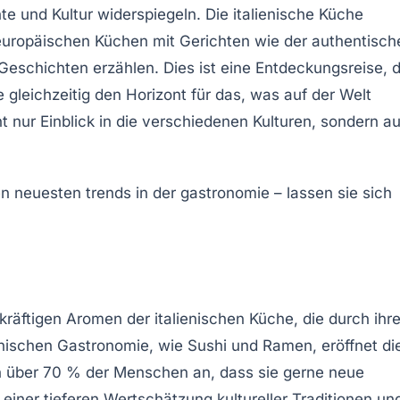
te
und
Kultur
widerspiegeln. Die
italienische Küche
europäischen Küchen
mit Gerichten wie der
authentisch
eschichten erzählen. Dies ist eine
Entdeckungsreise
, 
gleichzeitig den Horizont für das, was auf der Welt
ht nur Einblick in die verschiedenen
Kulturen
, sondern a
 kräftigen Aromen der
italienischen Küche
, die durch ihr
nischen Gastronomie
, wie
Sushi
und
Ramen
, eröffnet di
en über 70 % der Menschen an, dass sie gerne neue
einer tieferen Wertschätzung kultureller Traditionen un