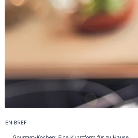
EN BREF
Gourmet-Kochen
: Eine
Kunstform
für zu Hause.