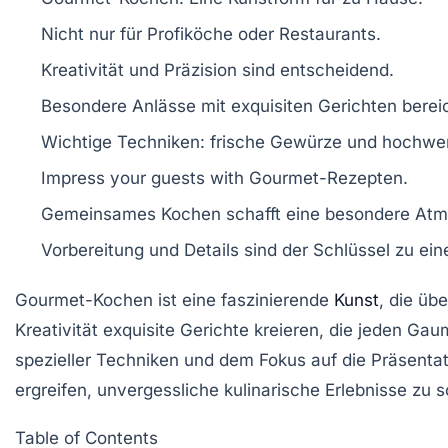
Nicht nur für
Profiköche
oder
Restaurants
.
Kreativität und
Präzision
sind entscheidend.
Besondere Anlässe mit
exquisiten Gerichten
berei
Wichtige Techniken:
frische Gewürze
und
hochwer
Impress your guests with
Gourmet-Rezepten
.
Gemeinsames Kochen schafft eine besondere
Atm
Vorbereitung und
Details
sind der Schlüssel zu ei
Gourmet-Kochen
ist eine faszinierende
Kunst
, die üb
Kreativität
exquisite Gerichte kreieren, die jeden Ga
spezieller Techniken und dem Fokus auf die
Präsentat
ergreifen, unvergessliche kulinarische Erlebnisse zu 
Table of Contents