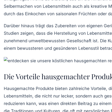
Selbermachen
von Lebensmitteln auch als kreative M
durch das
Einkochen
von saisonalen Früchten oder 
Darüber hinaus trägt das Zubereiten von eigenen Geri
Studien zeigen, dass die Herstellung von Lebensmitt
zunehmend umweltbewussten Gesellschaft ist. Die K
einem bewussteren und gesünderen Lebensstil betrac
Die Vorteile hausgemachter Produ
Hausgemachte Produkte bieten zahlreiche
Vorteile
, 
Lebensmitteln
, die nicht nur lecker, sondern auch ge
reduzieren kann, was einen direkten Beitrag zu einem
die
Traditionen
und
Kulturen
, die oft mit persönliche