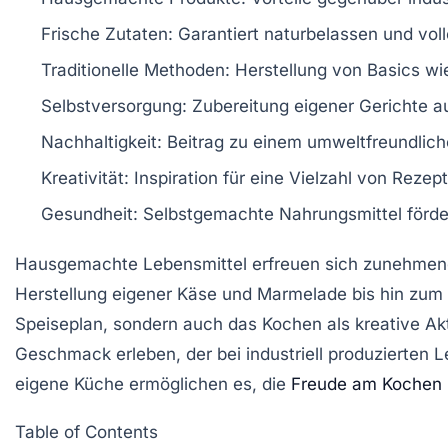
Frische Zutaten
: Garantiert naturbelassen und vo
Traditionelle Methoden
: Herstellung von Basics w
Selbstversorgung
: Zubereitung eigener Gerichte a
Nachhaltigkeit
: Beitrag zu einem umweltfreundlich
Kreativität
: Inspiration für eine Vielzahl von Reze
Gesundheit
: Selbstgemachte Nahrungsmittel förd
Hausgemachte
Lebensmittel erfreuen sich zunehmen
Herstellung eigener
Käse
und
Marmelade
bis hin zum
Speiseplan
, sondern auch das
Kochen
als kreative
Akt
Geschmack
erleben, der bei industriell produzierten L
eigene
Küche
ermöglichen es, die
Freude am Kochen
Table of Contents