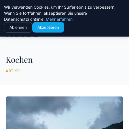
Chinavisum24
Wir verwenden Cookies, um Ihr Surferlebnis zu verbessern.
Wenn Sie fortfahren, akzeptieren Sie unsere
Datenschutzrichtlinie.
Mehr erfahren
Ablehnen
Akzeptieren
Startseite
Kochen
Kochen
ARTIKEL