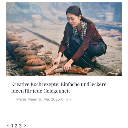
Kreative Kochrezepte: Einfache und leckere
Ideen für jede Gelegenheit
Marie Meier
·
9. Mai 2025
·
6 min
1
2
3