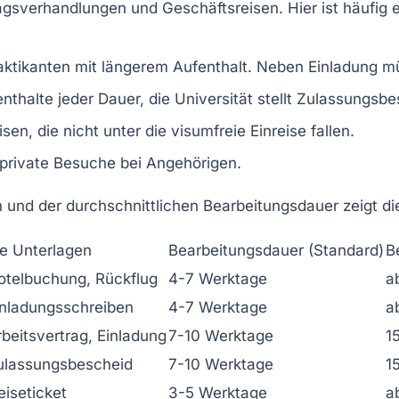
agsverhandlungen und Geschäftsreisen. Hier ist häufig 
aktikanten mit längerem Aufenthalt. Neben Einladung m
nthalte jeder Dauer, die Universität stellt Zulassungsb
sen, die nicht unter die visumfreie Einreise fallen.
private Besuche bei Angehörigen.
 und der durchschnittlichen Bearbeitungsdauer zeigt di
e Unterlagen
Bearbeitungsdauer (Standard)
B
otelbuchung, Rückflug
4-7 Werktage
a
inladungsschreiben
4-7 Werktage
a
rbeitsvertrag, Einladung
7-10 Werktage
1
Zulassungsbescheid
7-10 Werktage
1
eiseticket
3-5 Werktage
a