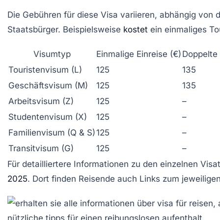
Die Gebühren für diese Visa variieren, abhängig von d
Staatsbürger. Beispielsweise
kostet
ein einmaliges To
Visumtyp
Einmalige Einreise (€)
Doppelte 
Touristenvisum (L)
125
135
Geschäftsvisum (M)
125
135
Arbeitsvisum (Z)
125
–
Studentenvisum (X)
125
–
Familienvisum (Q & S)
125
–
Transitvisum (G)
125
–
Für detailliertere Informationen zu den einzelnen Vi
2025
. Dort finden Reisende auch Links zum jeweilige