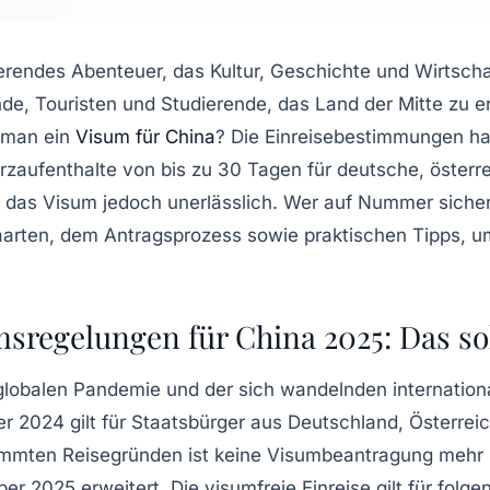
nierendes Abenteuer, das Kultur, Geschichte und Wirtsch
ende, Touristen und Studierende, das Land der Mitte zu 
t man ein
Visum für China
? Die Einreisebestimmungen ha
Kurzaufenthalte von bis zu 30 Tagen für deutsche, öster
das Visum jedoch unerlässlich. Wer auf Nummer sicher g
aarten, dem Antragsprozess sowie praktischen Tipps, u
msregelungen für China 2025: Das so
 globalen Pandemie und der sich wandelnden internatio
2024 gilt für Staatsbürger aus Deutschland, Österreic
mten Reisegründen ist keine Visumbeantragung mehr nöt
r 2025 erweitert. Die visumfreie Einreise gilt für folg