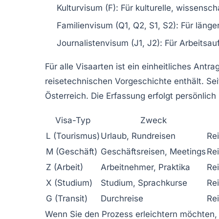
Kulturvisum (F)
: Für kulturelle, wissensc
Familienvisum (Q1, Q2, S1, S2)
: Für länge
Journalistenvisum (J1, J2)
: Für Arbeitsau
Für alle Visaarten ist ein einheitliches An
reisetechnischen Vorgeschichte enthält. Sei
Österreich. Die Erfassung erfolgt persönlich
Visa-Typ
Zweck
L (Tourismus)
Urlaub, Rundreisen
Re
M (Geschäft)
Geschäftsreisen, Meetings
Re
Z (Arbeit)
Arbeitnehmer, Praktika
Rei
X (Studium)
Studium, Sprachkurse
Re
G (Transit)
Durchreise
Rei
Wenn Sie den Prozess erleichtern möchten, 