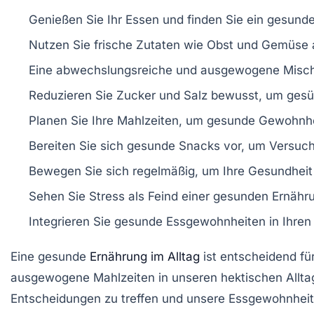
Genießen Sie Ihr
Essen
und finden Sie ein
gesunde
Nutzen Sie
frische Zutaten
wie
Obst
und
Gemüse
Eine
abwechslungsreiche
und
ausgewogene Misc
Reduzieren Sie
Zucker
und
Salz
bewusst, um gesün
Planen Sie Ihre
Mahlzeiten
, um gesunde Gewohnhei
Bereiten Sie sich
gesunde Snacks
vor, um Versuc
Bewegen Sie sich regelmäßig, um Ihre
Gesundheit
Sehen Sie
Stress
als Feind einer gesunden Ernähru
Integrieren Sie
gesunde Essgewohnheiten
in Ihren 
Eine gesunde
Ernährung im Alltag
ist entscheidend fü
ausgewogene Mahlzeiten in unseren hektischen Alltag
Entscheidungen zu treffen und unsere Essgewohnhei