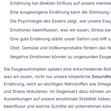
Ernährung
hat direkten Einfluss auf unsere
mental
Eine
ausgewogene Ernährung
kann die
Stimmung
Die
Psychologie des Essens
zeigt, wie unsere
Ess
Emotionen
beeinflussen, was wir essen;
Stress
kan
Eine gute
Ernährung
stärkt unser Gehirn und hilft 
Obst
,
Gemüse
und
Vollkornprodukte
fördern das
W
Negative Emotionen
können zu ungesunden Essge
Die
Essgewohnheiten
spielen eine entscheidende Roll
was wir essen, nicht nur unsere körperliche
Gesundhei
Ernährung, reich an wichtigen Nährstoffen wie
Omega
und Stress reduzieren. Im Gegensatz dazu können un
Auswirkungen auf unsere
emotionale Stabilität
haben.
beeinflusst und welche Schritte wir unternehmen kö