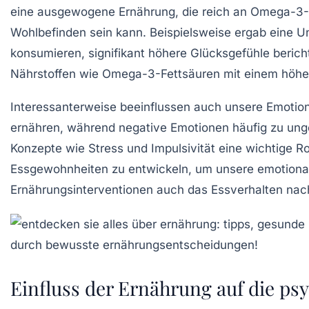
eine ausgewogene Ernährung, die reich an
Omega-3-
Wohlbefinden
sein kann. Beispielsweise ergab eine 
konsumieren, signifikant höhere
Glücksgefühle
berich
Nährstoffen wie
Omega-3-Fettsäuren
mit einem höher
Interessanterweise beeinflussen auch unsere
Emotio
ernähren, während negative Emotionen häufig zu ung
Konzepte wie
Stress
und
Impulsivität
eine wichtige Ro
Essgewohnheiten
zu entwickeln, um unsere
emotional
Ernährungsinterventionen
auch das
Essverhalten
nach
Einfluss der Ernährung auf die ps