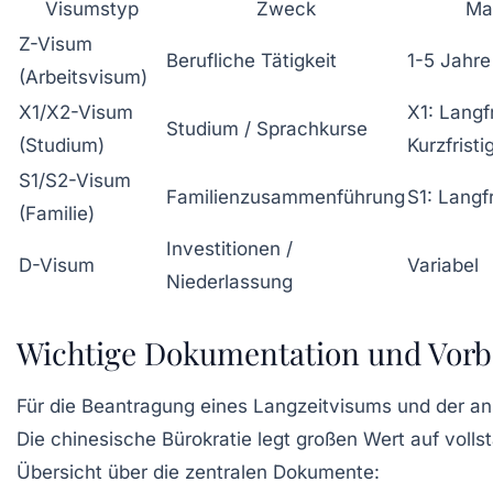
Visumstyp
Zweck
Ma
Z-Visum
Berufliche Tätigkeit
1-5 Jahre
(Arbeitsvisum)
X1/X2-Visum
X1: Langf
Studium / Sprachkurse
(Studium)
Kurzfristi
S1/S2-Visum
Familienzusammenführung
S1: Langfr
(Familie)
Investitionen /
D-Visum
Variabel
Niederlassung
Wichtige Dokumentation und Vorbe
Für die Beantragung eines Langzeitvisums und der an
Die chinesische Bürokratie legt großen Wert auf voll
Übersicht über die zentralen Dokumente: