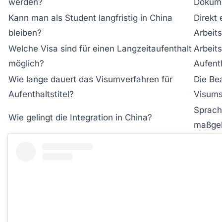
werden?
Dokume
Kann man als Student langfristig in China
Direkt
bleiben?
Arbeit
Welche Visa sind für einen Langzeitaufenthalt
Arbeit
möglich?
Aufent
Wie lange dauert das Visumverfahren für
Die Be
Aufenthaltstitel?
Visums
Sprachk
Wie gelingt die Integration in China?
maßgebl