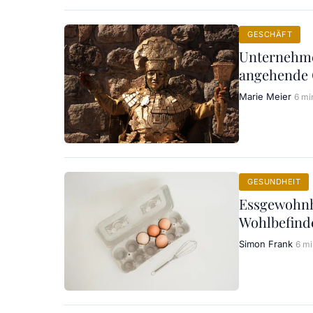
GESCHÄFT
Unternehmer
angehende
Marie Meier
6 mi
GESUNDHEIT
Essgewohnh
Wohlbefinde
Simon Frank
6 mi