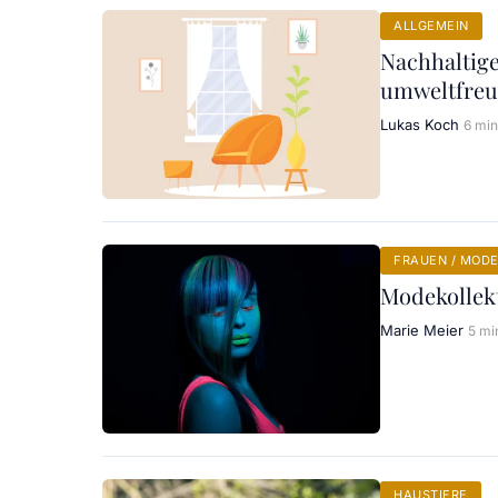
ALLGEMEIN
Nachhaltige
umweltfreu
Lukas Koch
6 min
FRAUEN / MOD
Modekollekt
Marie Meier
5 mi
HAUSTIERE