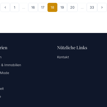
1
…
16
17
18
19
20
…
33
rien
Nützliche Links
n
Kontakt
 & Immobilien
/ Mode
t
eit
e