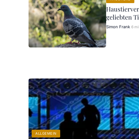
Haustierver
geliebten T
Simon Frank
6 mi
ALLGEMEIN