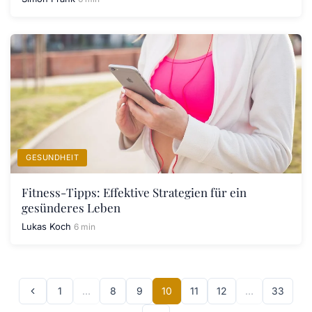
GESUNDHEIT
Fitness-Tipps: Effektive Strategien für ein
gesünderes Leben
Lukas Koch
6 min
1
…
8
9
10
11
12
…
33