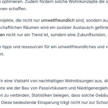
u optimieren. Zudem fördern solche Wohnkonzepte die
s
nen schaffen.
rojekte
, die nicht nur
umweltfreundlich
sind, sondern a
schaftlichen Räumen wird ein
sozialer Austausch
geförd
ben
nicht nur ein Trend ist, sondern eine
Zukunftsvision
,
ch eine Vielzahl von
nachhaltigen Wohnlösungen
aus, di
kte wie der Bau von
Passivhäusern
und
Niedrigenergie
en zu verbinden. Statistiken belegen, dass solche Geb
. Diese bedeutende Einsparung trägt nicht nur zur Scho