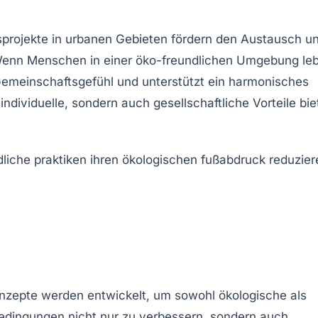
ftsprojekte in urbanen Gebieten fördern den Austausch u
 Wenn Menschen in einer
öko-freundlichen Umgebung
leb
Gemeinschaftsgefühl und unterstützt ein harmonisches
ividuelle, sondern auch gesellschaftliche Vorteile bie
onzepte werden entwickelt, um sowohl ökologische als
bedingungen nicht nur zu verbessern, sondern auch