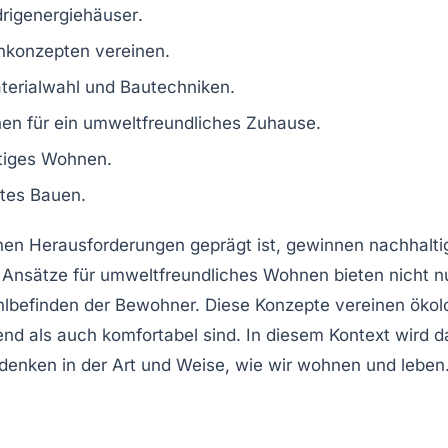
drigenergiehäuser
.
konzepten vereinen.
terialwahl
und
Bautechniken
.
nen
für ein umweltfreundliches Zuhause.
ltiges Wohnen
.
ntes
Bauen.
chen Herausforderungen geprägt ist, gewinnen
nachhalt
 Ansätze
für umweltfreundliches Wohnen bieten nicht n
lbefinden
der Bewohner. Diese Konzepte vereinen
ökol
end
als auch komfortabel sind. In diesem Kontext wird d
nken in der Art und Weise, wie wir wohnen und leben