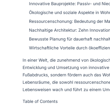
Innovative
Bauprojekte
:
Passiv-
und
Nie
Ökologische
und
soziale
Aspekte in Wohn
Ressourcenschonung
: Bedeutung der
Ma
Nachhaltige Architektur
: Zehn
Innovatio
Bewusste Planung für
dauerhaft nachha
Wirtschaftliche Vorteile durch
ökoeffizie
In einer Welt, die zunehmend von ökologis
Entwicklung und Umsetzung von
innovative
Fußabdrucks, sondern fördern auch das
Woh
Lebensräume, die sowohl
ressourcenschon
Lebensweisen wach und führt zu einem Umde
Table of Contents