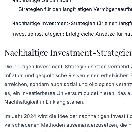
Nachhaltige Geldanlagen
Strategien für den langfristigen Vermögensaufb
Nachhaltige Investment-Strategien für einen lang
Investitionsstrategien: Erfolgreiche Ansätze für 
Nachhaltige Investment-Strategie
Die heutigen
Investment-Strategien
setzen vermehrt 
Inflation
und
geopolitische Risiken
einen erheblichen E
erreichen, sondern auch sozial und ökologisch vera
es, ein
investierbares Universum
zu definieren, das au
Nachhaltigkeit in Einklang stehen.
Im Jahr 2024 wird die Idee der nachhaltigen
Investiti
verschiedenen Methoden auseinanderzusetzen, die nic