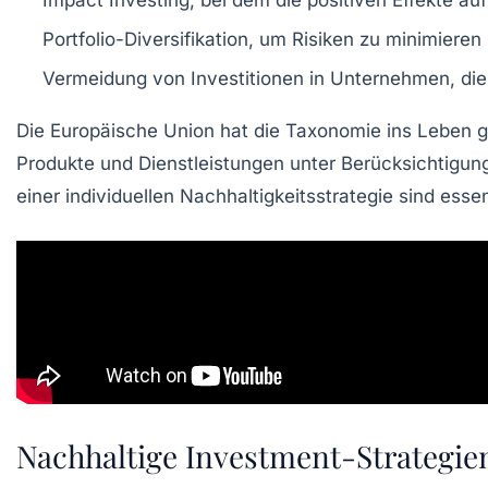
Impact Investing
, bei dem die positiven Effekte au
Portfolio-Diversifikation
, um Risiken zu minimieren
Vermeidung von Investitionen
in Unternehmen, die 
Die
Europäische Union
hat die
Taxonomie
ins Leben g
Produkte und Dienstleistungen unter Berücksichtigu
einer individuellen
Nachhaltigkeitsstrategie
sind essen
Nachhaltige Investment-Strategie