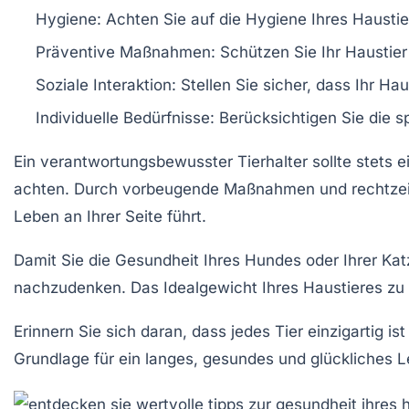
Hygiene
: Achten Sie auf die
Hygiene
Ihres Haustie
Präventive Maßnahmen
: Schützen Sie Ihr Hausti
Soziale Interaktion
: Stellen Sie sicher, dass Ihr H
Individuelle Bedürfnisse
: Berücksichtigen Sie die 
Ein verantwortungsbewusster Tierhalter sollte stets 
achten. Durch
vorbeugende Maßnahmen
und rechtzei
Leben an Ihrer Seite führt.
Damit Sie die
Gesundheit
Ihres Hundes oder Ihrer Kat
nachzudenken. Das Idealgewicht Ihres Haustieres zu 
Erinnern Sie sich daran, dass jedes Tier einzigartig i
Grundlage für ein
langes, gesundes
und
glückliches 