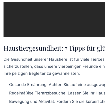
Haustiergesundheit: 7 Tipps für g
Die
Gesundheit
unserer Haustiere ist für viele Tierb
sicherzustellen, dass unsere vierbeinigen Freunde ei
Ihre pelzigen Begleiter zu gewährleisten:
Gesunde Ernährung
: Achten Sie auf eine ausgewog
Regelmäßige Tierarztbesuche
: Lassen Sie Ihr Hau
Bewegung und Aktivität
: Fördern Sie die körperli