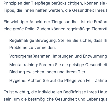
Prinzipien der Tierpflege berücksichtigen, können sie
Tipps
, die Ihnen helfen werden, die Gesundheit Ihres 
Ein wichtiger Aspekt der Tiergesundheit ist die
Ernähr
eine große Rolle. Zudem können regelmäßige
Tierarz
Regelmäßige Bewegung:
Stellen Sie sicher, dass
Probleme zu vermeiden.
Vorsorgemaßnahmen:
Impfungen und Entwurmungen 
Mentaltraining:
Fördern Sie die geistige Gesundheit 
Bindung zwischen Ihnen und Ihrem Tier.
Hygiene:
Achten Sie auf die
Pflege
von Fell, Zähne
Es ist wichtig, die individuellen Bedürfnisse Ihres Ha
sein, um die bestmögliche
Gesundheit
und Lebensqual