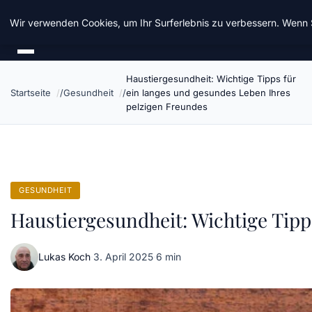
Chinavisum24
Wir verwenden Cookies, um Ihr Surferlebnis zu verbessern. Wenn S
Haustiergesundheit: Wichtige Tipps für
Startseite
Gesundheit
ein langes und gesundes Leben Ihres
pelzigen Freundes
GESUNDHEIT
Haustiergesundheit: Wichtige Tipp
Lukas Koch
·
3. April 2025
·
6 min