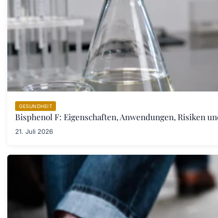
GESUNDHEIT
Bisphenol F: Eigenschaften, Anwendungen, Risiken u
21. Juli 2026