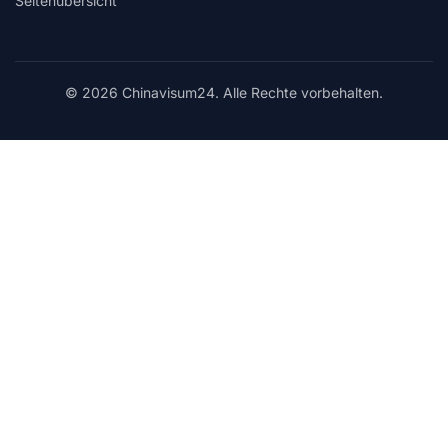
Seitenübersicht
© 2026 Chinavisum24. Alle Rechte vorbehalten.