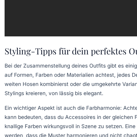
Styling-Tipps für dein perfektes Ou
Bei der Zusammenstellung deines Outfits gibt es ein
auf
Formen
,
Farben
oder
Materialien
achtest, jedes De
weiten Hosen
kombinierst oder die umgekehrte Varia
Stylings kreieren, von lässig bis elegant.
Ein wichtiger Aspekt ist auch die
Farbharmonie
: Acht
kann bedeuten, dass du
Accessoires
in der gleichen 
knallige Farben wirkungsvoll in Szene zu setzen. Ein
werden, dass die Muster harmonieren und nicht chaot