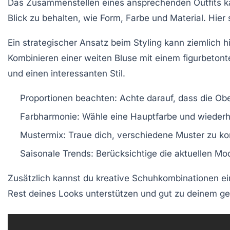
Das Zusammenstellen eines ansprechenden Outfits k
Blick zu behalten, wie
Form
,
Farbe
und
Material
. Hier
Ein strategischer Ansatz beim Styling kann ziemlich h
Kombinieren einer
weiten Bluse
mit einem
figurbeton
und einen interessanten Stil.
Proportionen beachten:
Achte darauf, dass die Obe
Farbharmonie:
Wähle eine Hauptfarbe und wiederhol
Mustermix:
Traue dich, verschiedene Muster zu kom
Saisonale Trends:
Berücksichtige die aktuellen Mo
Zusätzlich kannst du kreative
Schuhkombinationen
ei
Rest deines Looks unterstützen und gut zu deinem ge