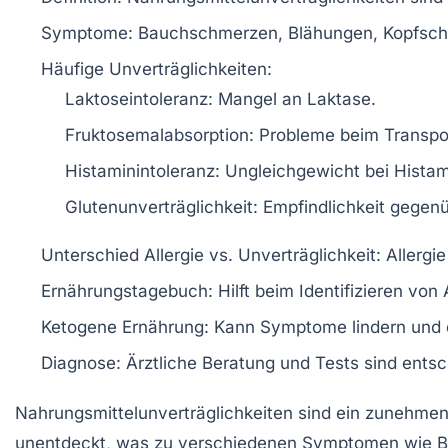
Symptome
: Bauchschmerzen, Blähungen, Kopfsch
Häufige Unverträglichkeiten
:
Laktoseintoleranz
: Mangel an Laktase.
Fruktosemalabsorption
: Probleme beim Transpo
Histaminintoleranz
: Ungleichgewicht bei Hista
Glutenunverträglichkeit
: Empfindlichkeit gegen
Unterschied Allergie vs. Unverträglichkeit
: Allergi
Ernährungstagebuch
: Hilft beim Identifizieren v
Ketogene Ernährung
: Kann Symptome lindern und 
Diagnose
: Ärztliche Beratung und Tests sind entsc
Nahrungsmittelunverträglichkeiten
sind ein zunehmend
unentdeckt, was zu verschiedenen
Symptomen
wie
B