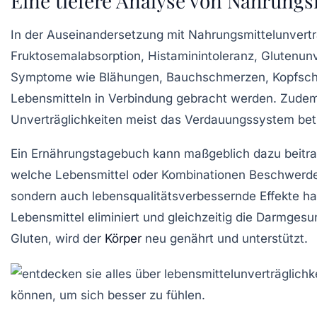
Eine tiefere Analyse von Nahrungs
In der Auseinandersetzung mit
Nahrungsmittelunvertr
Fruktosemalabsorption
,
Histaminintoleranz
,
Glutenunv
Symptome wie
Blähungen
,
Bauchschmerzen
,
Kopfsc
Lebensmitteln in Verbindung gebracht werden. Zudem
Unverträglichkeiten meist das Verdauungssystem betre
Ein
Ernährungstagebuch
kann maßgeblich dazu beitrage
welche
Lebensmittel
oder
Kombinationen
Beschwerden
sondern auch lebensqualitätsverbessernde Effekte h
Lebensmittel eliminiert und gleichzeitig die
Darmgesun
Gluten, wird der
Körper
neu genährt und unterstützt.