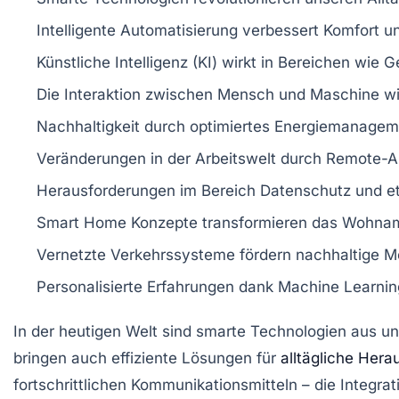
Intelligente
Automatisierung
verbessert Komfort un
Künstliche Intelligenz
(KI) wirkt in Bereichen wie G
Die
Interaktion
zwischen Mensch und Maschine wi
Nachhaltigkeit
durch optimiertes Energiemanagem
Veränderungen in der
Arbeitswelt
durch Remote-Arb
Herausforderungen im Bereich
Datenschutz
und et
Smart Home
Konzepte transformieren das Wohnam
Vernetzte Verkehrssysteme fördern nachhaltige
Mo
Personalisierte
Erfahrungen
dank Machine Learnin
In der heutigen Welt sind
smarte Technologien
aus un
bringen auch
effiziente Lösungen
für
alltägliche Her
fortschrittlichen Kommunikationsmitteln
– die Integra