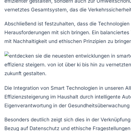
effizienter gestalten, sondern auch zur
Umweltschon
vernetztes Gesamtsystem, das die
Verkehrssicherhei
Abschließend ist festzuhalten, dass die Technologien
Herausforderungen mit sich bringen. Ein balanciertes
mit
Nachhaltigkeit
und
ethischen Prinzipien
zu bringe
Die Integration von
Smart Technologien
in unseren Al
Effizienzsteigerung
im Haushalt durch intelligente
Aut
Eigenverantwortung
in der Gesundheitsüberwachung – 
Besonders deutlich zeigt sich dies in der
Verknüpfung
Bezug auf
Datenschutz
und
ethische Fragestellungen