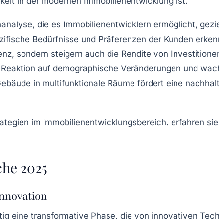
gkeit in der modernen
Immobilienentwicklung
ist.
nanalyse
, die es Immobilienentwicklern ermöglicht, gez
ifische Bedürfnisse und Präferenzen der Kunden erkenne
ienz, sondern steigern auch die
Rendite
von Investitione
 Reaktion auf demographische Veränderungen und wa
äude in multifunktionale Räume fördert eine nachhalti
che 2025
Innovation
ig eine transformative Phase, die von innovativen Tec