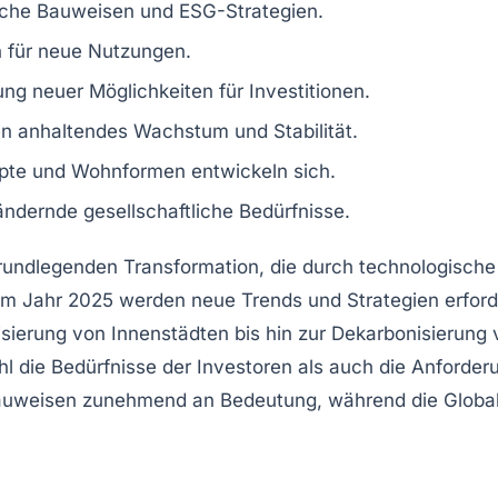
iche Bauweisen und
ESG-Strategien
.
n
für neue Nutzungen.
ung neuer Möglichkeiten für
Investitionen
.
n anhaltendes Wachstum und Stabilität.
pte und
Wohnformen
entwickeln sich.
ndernde gesellschaftliche Bedürfnisse.
grundlegenden Transformation, die durch technologisch
. Im Jahr 2025 werden neue Trends und
Strategien
erford
isierung
von Innenstädten bis hin zur
Dekarbonisierung
v
hl die Bedürfnisse der Investoren als auch die Anforde
uweisen zunehmend an Bedeutung, während die Globalis