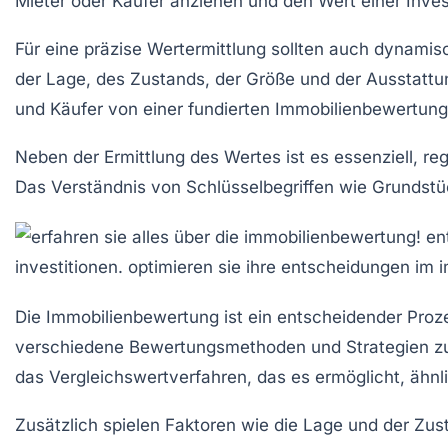
Mieter oder Käufer anziehen und den Wert einer Invest
Für eine präzise Wertermittlung sollten auch dynamis
der Lage, des Zustands, der Größe und der Ausstattun
und Käufer von einer fundierten Immobilienbewertung p
Neben der Ermittlung des Wertes ist es essenziell, r
Das Verständnis von Schlüsselbegriffen wie
Grundstü
Die
Immobilienbewertung
ist ein entscheidender Proze
verschiedene
Bewertungsmethoden
und
Strategien
zu
das
Vergleichswertverfahren
, das es ermöglicht, ähn
Zusätzlich spielen Faktoren wie die
Lage
und der
Zus