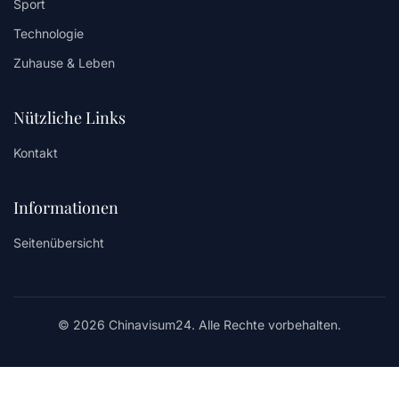
Sport
Technologie
Zuhause & Leben
Nützliche Links
Kontakt
Informationen
Seitenübersicht
© 2026 Chinavisum24. Alle Rechte vorbehalten.