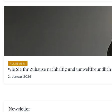
ALLGEMEIN
Wie Sie Ihr Zuhause nachhaltig und umweltfreundlich 
2. Januar 2026
Newsletter