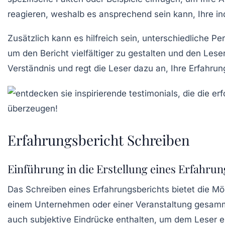
reagieren, weshalb es ansprechend sein kann, Ihre in
Zusätzlich kann es hilfreich sein, unterschiedliche P
um den Bericht
vielfältiger
zu gestalten und den Leser
Verständnis und regt die Leser dazu an, Ihre Erfahru
Erfahrungsbericht Schreiben
Einführung in die Erstellung eines Erfahrun
Das Schreiben eines
Erfahrungsberichts
bietet die Mö
einem Unternehmen oder einer Veranstaltung
gesammel
auch subjektive Eindrücke enthalten, um dem Leser e