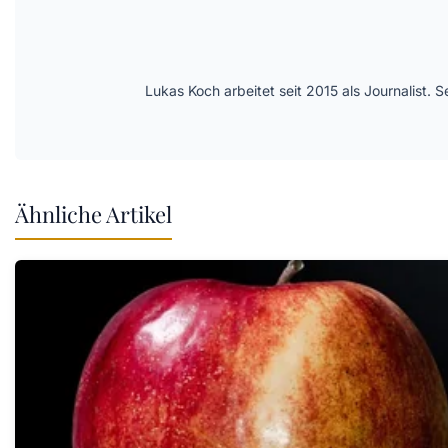
Lukas Koch arbeitet seit 2015 als Journalist
Ähnliche Artikel