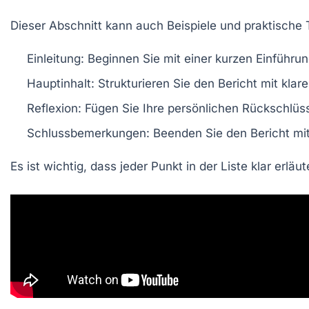
Dieser Abschnitt kann auch Beispiele und praktische
Einleitung
: Beginnen Sie mit einer kurzen Einführ
Hauptinhalt
: Strukturieren Sie den Bericht mit kl
Reflexion
: Fügen Sie Ihre persönlichen Rückschlüs
Schlussbemerkungen
: Beenden Sie den Bericht m
Es ist wichtig, dass jeder Punkt in der Liste klar erlä