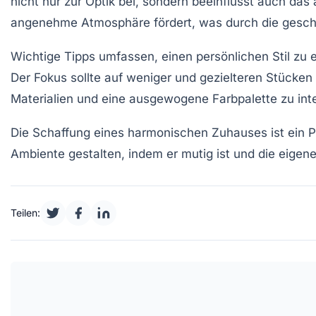
nicht nur zur Optik bei, sondern beeinflusst auch das
angenehme Atmosphäre fördert, was durch die gesc
Wichtige Tipps umfassen, einen persönlichen
Stil
zu e
Der Fokus sollte auf weniger und gezielteren Stücken 
Materialien und eine ausgewogene Farbpalette zu int
Die Schaffung eines harmonischen Zuhauses ist ein P
Ambiente gestalten, indem er mutig ist und die eigen
Teilen: