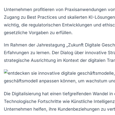
Unternehmen profitieren von
Praxisanwendungen
von 
Zugang zu
Best Practices
und
skalierten KI-Lösungen
wichtig, die
regulatorischen Entwicklungen
und
ethis
gesetzliche Vorgaben zu erfüllen.
Im Rahmen der Jahrestagung „Zukunft Digitale Geschä
Erfahrungen zu lernen. Der Dialog über
innovative Str
strategische Ausrichtung im Kontext der digitalen Tra
Die
Digitalisierung
hat einen tiefgreifenden Wandel in
Technologische Fortschritte wie
Künstliche Intelligenz
Unternehmen helfen, ihre
Kundenbeziehungen
zu ver