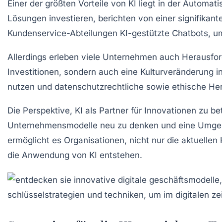
Einer der größten Vorteile von KI liegt in der
Automati
Lösungen
investieren, berichten von einer signifika
Kundenservice-Abteilungen KI-gestützte Chatbots, um
Allerdings erleben viele Unternehmen auch Herausfor
Investitionen
, sondern auch eine
Kulturveränderung
in
nutzen und
datenschutzrechtliche
sowie
ethische He
Die Perspektive, KI als Partner für
Innovationen
zu bet
Unternehmensmodelle
neu zu denken und eine Umgeb
ermöglicht es Organisationen, nicht nur die aktuell
die Anwendung von KI entstehen.