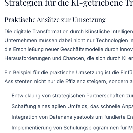
Strategien für die KI-getriebene 
Praktische Ansätze zur Umsetzung
Die
digitale Transformation
durch Künstliche Intellige
Unternehmen müssen dabei nicht nur Technologien i
die Erschließung neuer
Geschäftsmodelle
durch innova
Herausforderungen und Chancen, die sich durch KI e
Ein Beispiel für die praktische Umsetzung ist die Ein
Assistenten nicht nur die Effizienz steigern, sondern
Entwicklung von
strategischen Partnerschaften
zur
Schaffung eines
agilen Umfelds
, das schnelle Anp
Integration von
Datenanalysetools
um fundierte En
Implementierung von
Schulungsprogrammen
für M